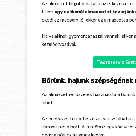
Az almaecet legjobb hatása az étkezés előtt 
Ekkor
egy evőkanál almaecetet keverjünk e
okból ez mégsem jó, akkor az almaecetes poh
Ha valakinek gyomorpanaszai vannak, akkor 
kezelőorvosával.
Testszerviz Extra
Bőrünk, hajunk szépségének
Az almaecet rendszeres használata a bőrünk
lehet.
Az ecetvizes fürdő feszessé varázsolhatja a 
illatosítja is a bőrt. A fürdőhöz egy kád vízhe
hogy a bőrünk selymes legyen.