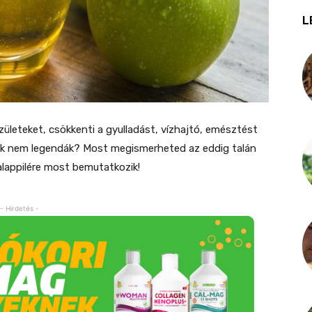
L
zületeket, csökkenti a gyulladást, vízhajtó, emésztést
ek nem legendák? Most megismerheted az eddig talán
alappilére most bemutatkozik!
- Hirdetés -