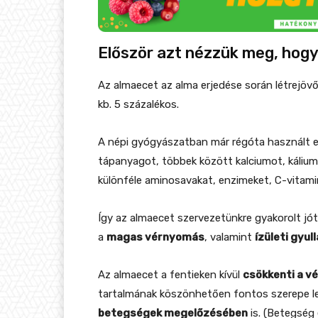
Először azt nézzük meg, hogy
Az almaecet az alma erjedése során létrejövő
kb. 5 százalékos.
A népi gyógyászatban már régóta használt ec
tápanyagot, többek között kalciumot, kálium
különféle aminosavakat, enzimeket, C-vitami
Így az almaecet szervezetünkre gyakorolt jót
a
magas vérnyomás
, valamint
ízületi gyul
Az almaecet a fentieken kívül
csökkenti a vé
tartalmának köszönhetően fontos szerepe l
betegségek megelőzésében
is. (Betegség 