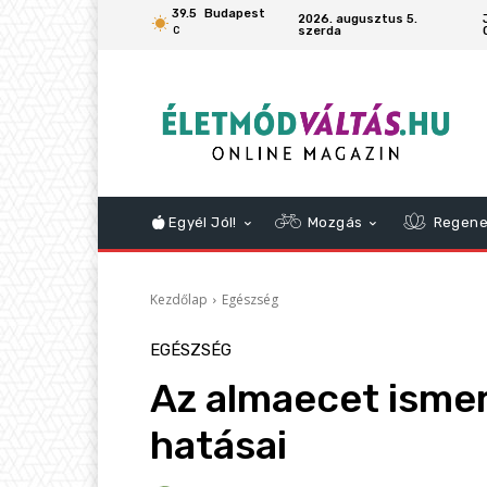
39.5
Budapest
2026. augusztus 5.
szerda
C
Egyél Jól!
Mozgás
Regene
Kezdőlap
Egészség
EGÉSZSÉG
Az almaecet ismer
hatásai