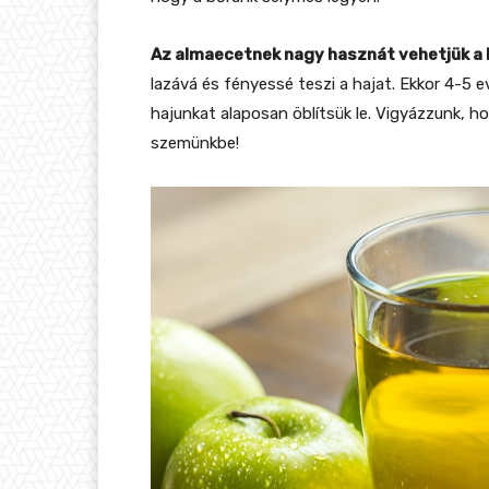
Az almaecetnek nagy hasznát vehetjük a h
lazává és fényessé teszi a hajat. Ekkor 4-5 
hajunkat alaposan öblítsük le. Vigyázzunk, h
szemünkbe!