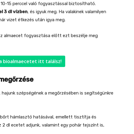
10-15 perccel való fogyasztással biztosítható.
l 3 dl vízben
, és igyuk meg. Ha valakinek valamilyen
ár vizet étkezés után igya meg.
az almaecet fogyasztása előtt ezt beszélje meg
 bioalmaecetet itt találsz!
 megőrzése
, hajunk szépségének a megőrzésében is segítségünkre
bőrt hámlasztó hatásával, emellett tisztítja és
z 2 dl ecetet adjunk, valamint egy pohár tejszínt is,