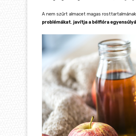
A nem szűrt almacet magas rosttartalmána
problémákat
,
javítja a bélflóra egyensúly