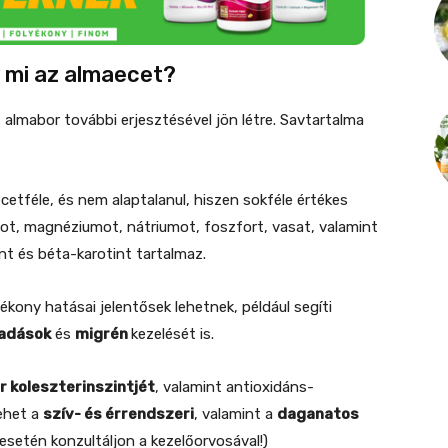
 mi az almaecet?
 almabor további erjesztésével jön létre. Savtartalma
etféle, és nem alaptalanul, hiszen sokféle értékes
ot, magnéziumot, nátriumot, foszfort, vasat, valamint
nt és béta-karotint tartalmaz.
ékony hatásai jelentősek lehetnek, például segíti
ladások
és
migrén
kezelését is.
r koleszterinszintjét
, valamint antioxidáns-
ehet a
szív- és érrendszeri
, valamint a
daganatos
esetén konzultáljon a kezelőorvosával!)