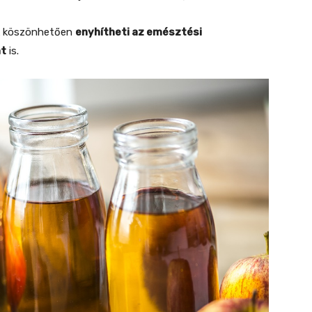
k köszönhetően
enyhítheti az emésztési
át
is.