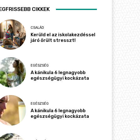
EGFRISSEBB CIKKEK
CSALÁD
Kerüld el az iskolakezdéssel
járó őrült stresszt!
EGÉSZSÉG
A kánikula 6 legnagyobb
egészségügyi kockázata
EGÉSZSÉG
A kánikula 6 legnagyobb
egészségügyi kockázata