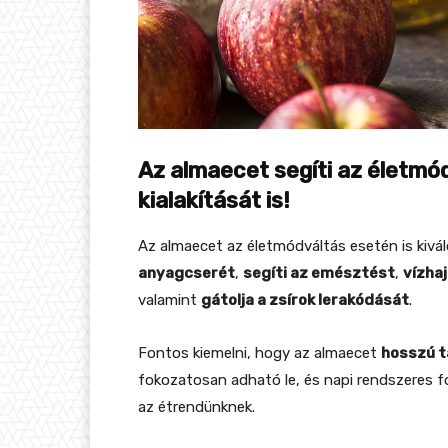
Az almaecet segíti az életmó
kialakítását is!
Az almaecet az életmódváltás esetén is kivá
anyagcserét
,
segíti az emésztést
,
vízha
valamint
gátolja a zsírok lerakódását
.
Fontos kiemelni, hogy az almaecet
hosszú 
fokozatosan adható le, és napi rendszeres 
az étrendünknek.