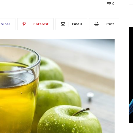
868
0
Viber
Pinterest
Email
Print