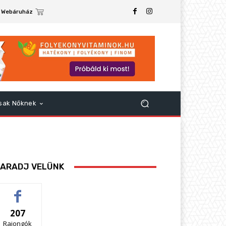
Webáruház
sak Nőknek
ARADJ VELÜNK
207
Rajongók