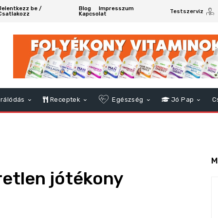
Jelentkezz be /
Blog
Impresszum
Testszerviz
Csatlakozz
Kapcsolat
rálódás
Receptek
Egészség
Jó Pap
C
M
etlen jótékony