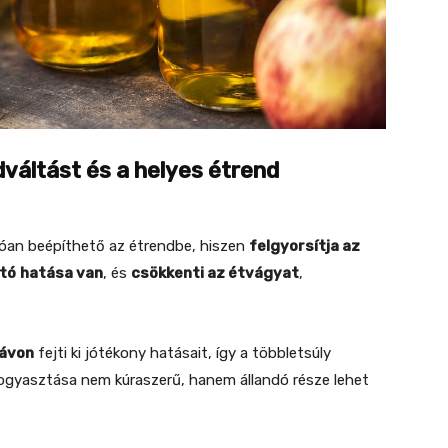
dváltást és a helyes étrend
lóan beépíthető az étrendbe, hiszen
felgyorsítja az
jtó
hatása van
, és
csökkenti az étvágyat
,
távon
fejti ki jótékony hatásait, így a többletsúly
fogyasztása nem kúraszerű, hanem állandó része lehet