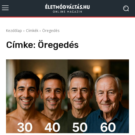
Kezdőlap
Címkék
Öregedés
Címke:
Öregedés