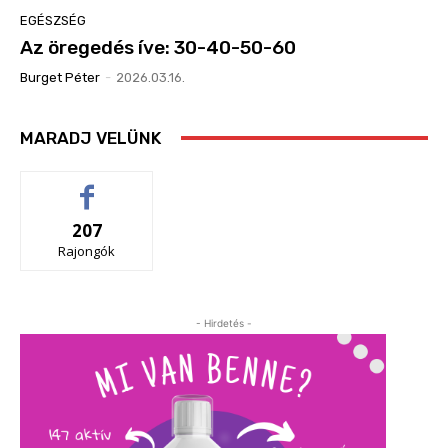
EGÉSZSÉG
Az öregedés íve: 30-40-50-60
Burget Péter
-
2026.03.16.
MARADJ VELÜNK
207
Rajongók
- Hirdetés -