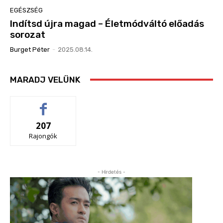
EGÉSZSÉG
Indítsd újra magad – Életmódváltó előadás
sorozat
Burget Péter
-
2025.08.14.
MARADJ VELÜNK
207
Rajongók
- Hirdetés -