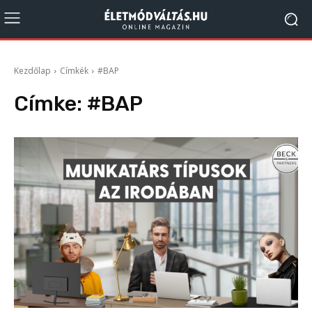
Kezdőlap
Címkék
#BAP
Címke:
#BAP