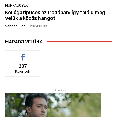
MUNKAÜGYEK
Kollégatípusok az irodában: így találd meg
velük a közös hangot!
Vendeg Blog
-
2024.10.08.
MARADJ VELÜNK
207
Rajongók
- Hirdetés -