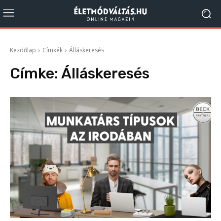
Kezdőlap
Címkék
Álláskeresés
Címke:
Álláskeresés