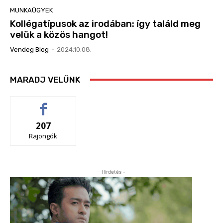
MUNKAÜGYEK
Kollégatípusok az irodában: így találd meg
velük a közös hangot!
Vendeg Blog
-
2024.10.08.
MARADJ VELÜNK
207
Rajongók
- Hirdetés -